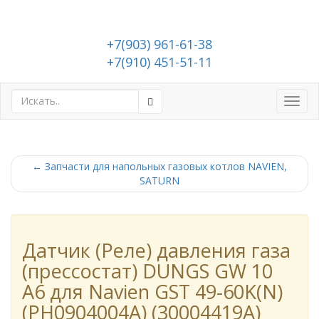
+7(903) 961-61-38
+7(910) 451-51-11
Toggl
navig
←
Запчасти для напольных газовых котлов NAVIEN,
SATURN
Датчик (Реле) давления газа
(прессостат) DUNGS GW 10
A6 для Navien GST 49-60K(N)
(PH0904004A) (30004419A)