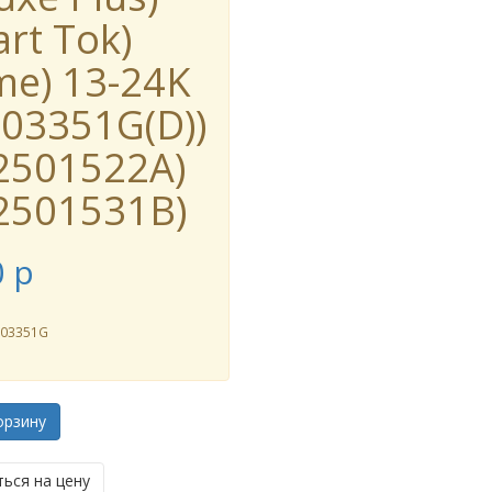
rt Tok)
me) 13-24K
003351G(D))
2501522A)
2501531B)
0
p
003351G
орзину
ься на цену