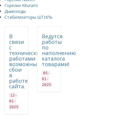
Горелки Kiturami
Дымоходы
Стабилизаторы ШТИЛЬ
В
Ведутся
связи
работы
с
по
техническими
наполнению
работами
каталога
возможны
товарами!
сбои
05-
в
01-
работе
2025
сайта.
12-
01-
2025