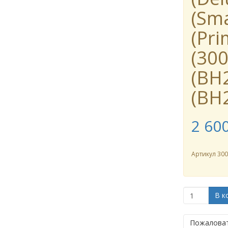
(Sma
(Pri
(30
(BH
(BH
2 60
Артикул
30
В к
Пожаловат