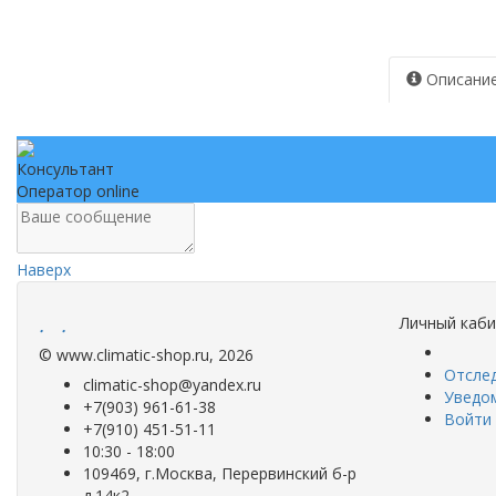
Описани
Консультант
Оператор online
Наверх
.
.
Личный каб
©
www.climatic-shop.ru
, 2026
Отслед
climatic-shop@yandex.ru
Уведо
+7(903) 961-61-38
Войти
+7(910) 451-51-11
10:30 - 18:00
109469, г.Москва, Перервинский б-р
д.14к2