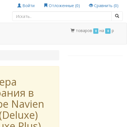
Войти
Отложенные (
0
)
Сравнить (
0
)
товаров
на
p
0
0
ера
рания в
ре Navien
(Deluxe)
uxe Plus)