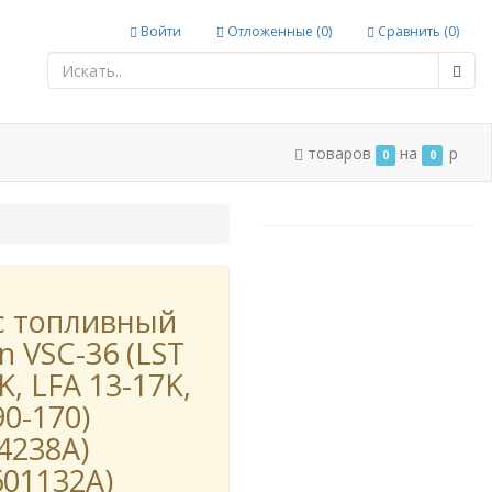
Войти
Отложенные (
0
)
Сравнить (
0
)
товаров
на
p
0
0
с топливный
n VSC-36 (LST
K, LFA 13-17K,
0-170)
4238A)
601132A)