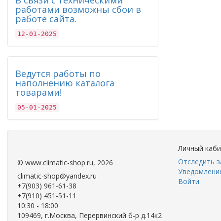
В связи с техническими
работами возможны сбои в
работе сайта.
12-01-2025
Ведутся работы по
наполнению каталога
товарами!
05-01-2025
.
.
Личный каб
Отследить з
©
www.climatic-shop.ru
, 2026
Уведомления
climatic-shop@yandex.ru
Войти
+7(903) 961-61-38
+7(910) 451-51-11
10:30 - 18:00
109469, г.Москва, Перервинский б-р д.14к2