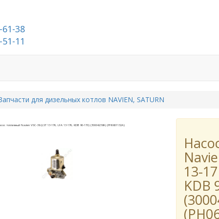
-61-38
-51-11
О компании
Запчасти для дизельных котлов NAVIEN, SATURN
Насо
Navie
13-17
KDB 9
(3000
(PH0