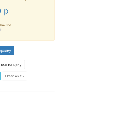
0
p
004238A
орзину
ься на цену
Отложить