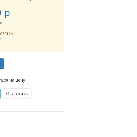
0
p
ии
003912A
ь
ься на цену
Отложить