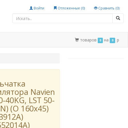
Войти
Отложенные (
0
)
Сравнить (
0
)
товаров
на
p
0
0
ьчатка
илятора Navien
0-40KG, LST 50-
N) (O 160x45)
3912A)
552014A)