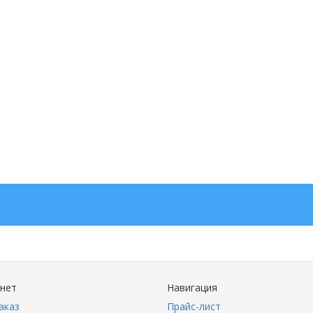
инет
Навигация
аказ
Прайс-лист